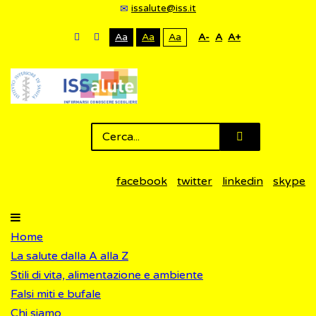
issalute@iss.it
Aa
Aa
Aa
A-
A
A+
facebook
twitter
linkedin
skype
Home
La salute dalla A alla Z
Stili di vita, alimentazione e ambiente
Falsi miti e bufale
Chi siamo