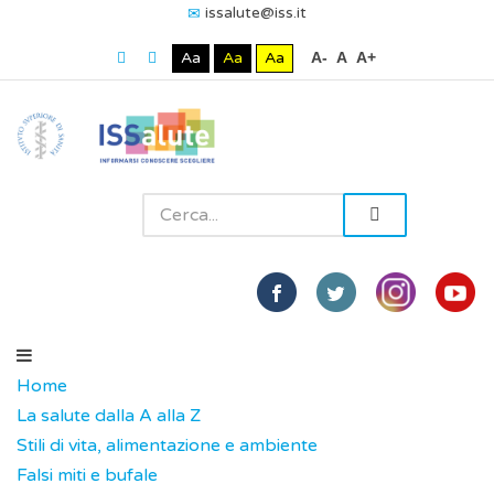
issalute@iss.it
Aa
Aa
Aa
A-
A
A+
Home
La salute dalla A alla Z
Stili di vita, alimentazione e ambiente
Falsi miti e bufale