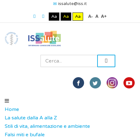
issalute@iss.it
Aa
Aa
Aa
A-
A
A+
Home
La salute dalla A alla Z
Stili di vita, alimentazione e ambiente
Falsi miti e bufale