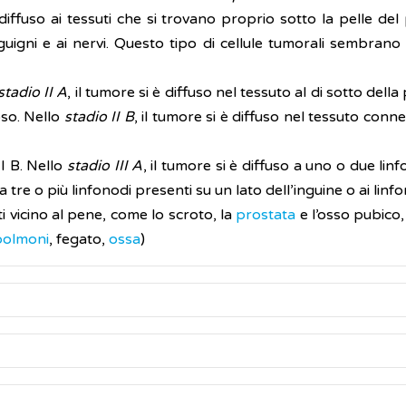
 diffuso ai tessuti che si trovano proprio sotto la pelle de
anguigni e ai nervi. Questo tipo di cellule tumorali sembrano
stadio II A
, il tumore si è diffuso nel tessuto al di sotto dell
oso. Nello
stadio II B
, il tumore si è diffuso nel tessuto conn
II B. Nello
stadio III A
, il tumore si è diffuso a uno o due lin
o a tre o più linfonodi presenti su un lato dell’inguine o ai linf
ti vicino al pene, come lo scroto, la
prostata
e l’osso pubico, 
polmoni
, fegato,
ossa
)
 pene sono:
ra da più di quattro settimane
a ben note ma sono stati individuati i fattori di rischio.
puzio