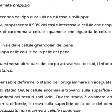
hiamata
prepuzio
.
econda del tipo di cellula da cui esso si sviluppa:
e,
rappresenta il 90% dei casi e interessa le cellule che rico
e di carcinoma a cellule squamose che riguarda le cellule
nizia dalle cellule ghiandolari del pene
uppa nelle cellule della pelle del pene
si verso altre parti del corpo attraverso i tessuti, i linfon
tatico
.
ispensabile definirne lo stadio per programmare un’adeguata 
lo
stadio Ois
, le cellule anormali si trovano sulla superfic
ndersi nei tessuti sani vicini. Questo stadio è chiamato 
si diffonde, si trova sulla superficie della pelle del pene
ocalizzato non invasivo a cellule squamose