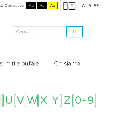
to Contrasto
Aa
Aa
Aa
A-
A
A+
si miti e bufale
Chi siamo