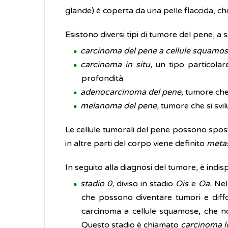
glande) è coperta da una pelle flaccida, c
Esistono diversi tipi di tumore del pene, a s
carcinoma del pene a cellule squamos
carcinoma in situ,
un tipo particolar
profondità
adenocarcinoma del pene,
tumore che i
melanoma del pene,
tumore che si svil
Le cellule tumorali del pene possono spostar
in altre parti del corpo viene definito
metas
In seguito alla diagnosi del tumore, è ind
stadio 0,
diviso in stadio
Ois
e
Oa.
Nel
che possono diventare tumori e diffo
carcinoma a cellule squamose, che non 
Questo stadio è chiamato
carcinoma l