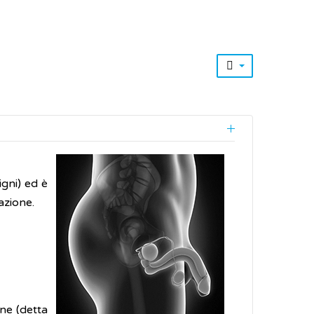
igni) ed è
azione.
ene (detta