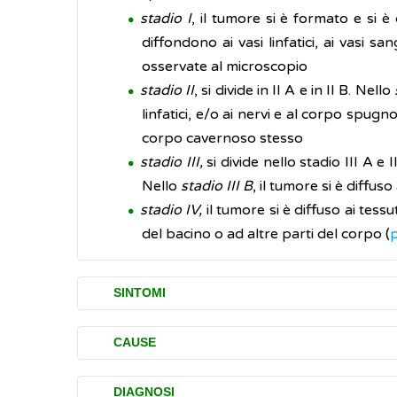
stadio I
, il tumore si è formato e si è
diffondono ai vasi linfatici, ai vasi s
osservate al microscopio
stadio II
, si divide in II A e in II B. Nello
linfatici, e/o ai nervi e al corpo spugn
corpo cavernoso stesso
stadio III,
si divide nello stadio III A e I
Nello
stadio III B
, il tumore si è diffus
stadio IV,
il tumore si è diffuso ai tessu
del bacino o ad altre parti del corpo (
SINTOMI
I principali sintomi associati al tumore del
CAUSE
rigonfiamento o dolore al pene che du
Le cause del tumore del pene non sono ancor
sanguinamento dal pene e sotto il pre
DIAGNOSI