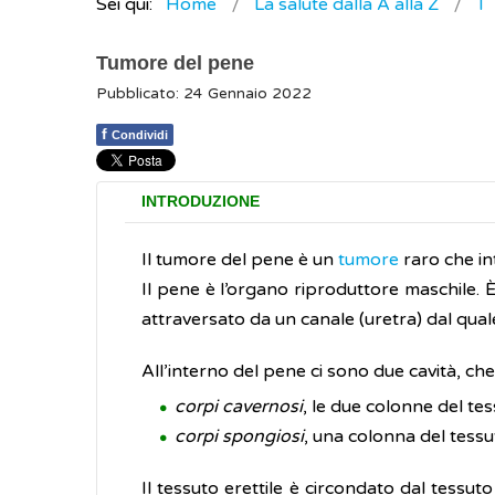
Sei qui:
Home
La salute dalla A alla Z
T
Tumore del pene
Pubblicato: 24 Gennaio 2022
f
Condividi
INTRODUZIONE
Il tumore del pene è un
tumore
raro che int
Il pene è l’organo riproduttore maschile. È c
attraversato da un canale (uretra) dal quale 
All’interno del pene ci sono due cavità, che 
corpi cavernosi
, le due colonne del te
corpi spongiosi
, una colonna del tessu
Il tessuto erettile è circondato dal tessut