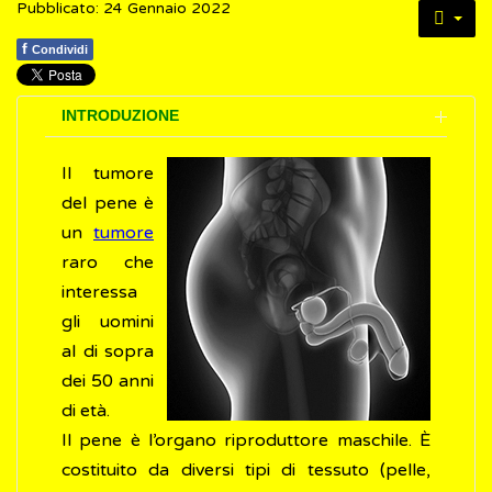
Pubblicato: 24 Gennaio 2022
f
Condividi
INTRODUZIONE
Il tumore
del pene è
un
tumore
raro che
interessa
gli uomini
al di sopra
dei 50 anni
di età.
Il pene è l’organo riproduttore maschile. È
costituito da diversi tipi di tessuto (pelle,