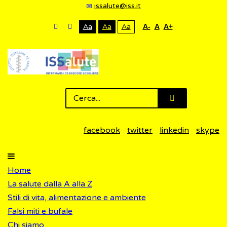
issalute@iss.it
Aa
Aa
Aa
A-
A
A+
facebook
twitter
linkedin
skype
Home
La salute dalla A alla Z
Stili di vita, alimentazione e ambiente
Falsi miti e bufale
Chi siamo