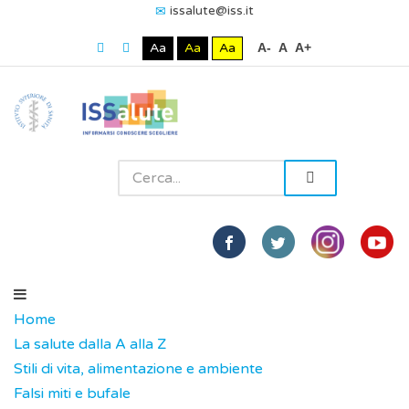
issalute@iss.it
Aa
Aa
Aa
A-
A
A+
Home
La salute dalla A alla Z
Stili di vita, alimentazione e ambiente
Falsi miti e bufale