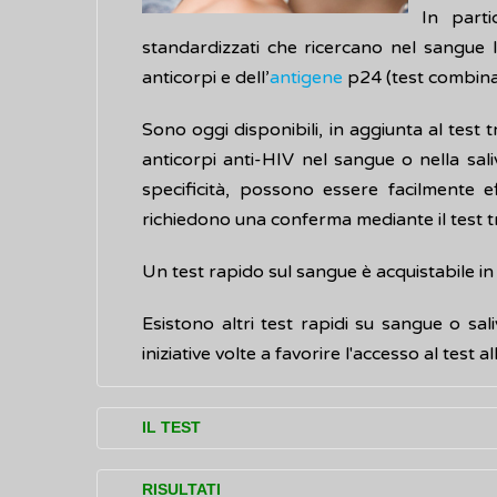
In parti
standardizzati che ricercano nel sangue
anticorpi e dell’
antigene
p24 (test combinat
Sono oggi disponibili, in aggiunta al test 
anticorpi anti-HIV nel sangue o nella saliv
specificità, possono essere facilmente e
richiedono una conferma mediante il test tr
Un test rapido sul sangue è acquistabile in
Esistono altri test rapidi su sangue o sali
iniziative volte a favorire l'accesso al test
IL TEST
I test rapidi per l’HIV sono in grado di evi
RISULTATI