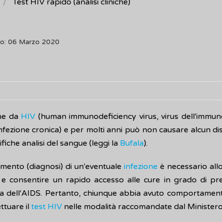
Test HIV rapido (analisi cliniche)
to: 06 Marzo 2020
one da
HIV
(human immunodeficiency virus, virus dell'immun
nfezione cronica) e per molti anni può non causare alcun di
fiche analisi del sangue (leggi la
Bufala
).
amento (diagnosi) di un'eventuale
infezione
è necessario allo
e consentire un rapido accesso alle cure in grado di prev
 dell'AIDS. Pertanto, chiunque abbia avuto comportamenti 
ttuare il
test HIV
nelle modalità raccomandate dal Ministero 