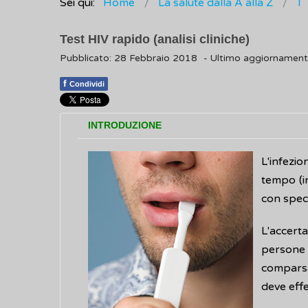
Sei qui:
Home
La salute dalla A alla Z
T
Test HIV rapido (analisi cliniche)
Pubblicato: 28 Febbraio 2018
- Ultimo aggiornamen
f
Condividi
INTRODUZIONE
L'infezi
tempo (i
con speci
L'accert
persone 
comparsa
deve effe