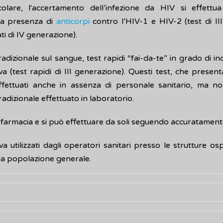
colare, l'accertamento dell’infezione da HIV si effett
 la presenza di
anticorpi
contro l’HIV-1 e HIV-2 (test di II
i di IV generazione).
tradizionale sul sangue, test rapidi “fai-da-te” in grado di 
a (test rapidi di III generazione). Questi test, che present
ffettuati anche in assenza di personale sanitario, ma no
adizionale effettuato in laboratorio.
 farmacia e si può effettuare da soli seguendo accuratamente
va utilizzati dagli operatori sanitari presso le strutture os
 alla popolazione generale.
denziare la presenza degli
anticorpi
contro l’
HIV
in una piccol