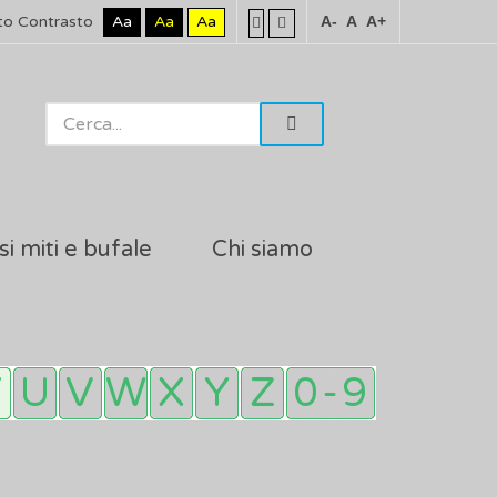
to Contrasto
Aa
Aa
Aa
A-
A
A+
si miti e bufale
Chi siamo