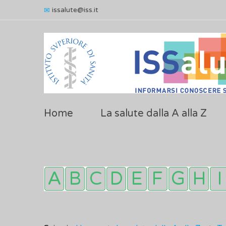
issalute@iss.it
Home
La salute dalla A alla Z