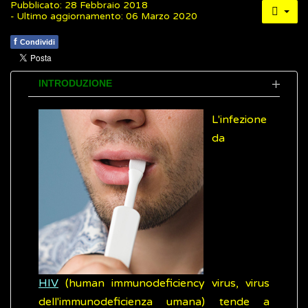
Pubblicato: 28 Febbraio 2018
- Ultimo aggiornamento: 06 Marzo 2020
f
Condividi
INTRODUZIONE
L'infezione
da
HIV
(human immunodeficiency virus, virus
dell'immunodeficienza umana) tende a