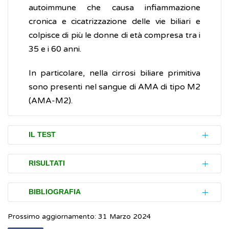
autoimmune che causa infiammazione
cronica e cicatrizzazione delle vie biliari e
colpisce di più le donne di età compresa tra i
35 e i 60 anni.
In particolare, nella cirrosi biliare primitiva
sono presenti nel sangue di AMA di tipo M2
(AMA-M2).
IL TEST
Per eseguire il test AMA, viene prelevata
RISULTATI
una piccola quantità di sangue da una vena
del braccio e non è necessaria alcuna
In circa il 90-95% delle persone con
cirrosi
BIBLIOGRAFIA
preparazione prima dell'esame.
biliare primitiva
è presente un alto livello di
Prossimo aggiornamento: 31 Marzo 2024
AMA, quindi, in presenza di disturbi al
Mayo Clinic Laboratories.
AMA. Clinical &
Se in occasione di esami del sangue vengono