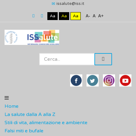
issalute@iss.it
Aa
Aa
Aa
A-
A
A+
Home
La salute dalla A alla Z
Stili di vita, alimentazione e ambiente
Falsi miti e bufale