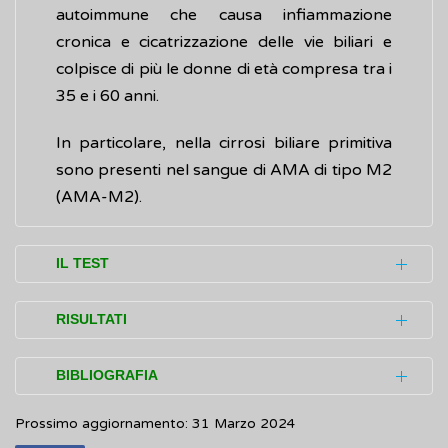
autoimmune che causa infiammazione
cronica e cicatrizzazione delle vie biliari e
colpisce di più le donne di età compresa tra i
35 e i 60 anni.
In particolare, nella cirrosi biliare primitiva
sono presenti nel sangue di AMA di tipo M2
(AMA-M2).
IL TEST
Per eseguire il test AMA, viene prelevata
RISULTATI
una piccola quantità di sangue da una vena
del braccio e non è necessaria alcuna
In circa il 90-95% delle persone con
cirrosi
BIBLIOGRAFIA
preparazione prima dell'esame.
biliare primitiva
è presente un alto livello di
Prossimo aggiornamento: 31 Marzo 2024
AMA, quindi, in presenza di disturbi al
Mayo Clinic Laboratories.
AMA. Clinical &
Se in occasione di esami del sangue vengono