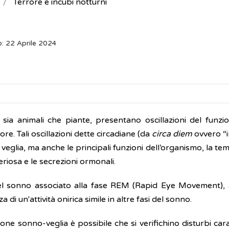
Terrore e incubi notturni
: 22 Aprile 2024
a, sia animali che piante, presentano oscillazioni del funz
re. Tali oscillazioni dette circadiane (da
circa diem
ovvero “i
 veglia, ma anche le principali funzioni dell’organismo, la t
teriosa e le secrezioni ormonali.
 del sonno associato alla fase REM (Rapid Eye Movement),
 un'attività onirica simile in altre fasi del sonno.
one sonno-veglia è possibile che si verifichino disturbi cara