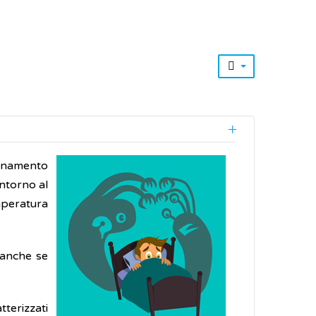
ionamento
ntorno al
emperatura
 anche se
tterizzati