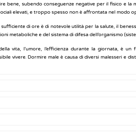
re bene, subendo conseguenze negative per il fisico e la 
ociali elevati, e troppo spesso non è affrontata nel modo 
ciente di ore è di notevole utilità per la salute, il benesser
unzioni metaboliche e del sistema di difesa dell’organismo (sis
della vita, l’umore, l’efficienza durante la giornata, è u
bile vivere. Dormire male è causa di diversi malesseri e distu
bo del sonno, o parassonia, di "natura benigna" che si pr
 movimenti o comportamenti a volte anche complessi sen
he si è fatto il mattino seguente al risveglio: possono par
l
sonnambulismo
, sia il terrore notturno (pavor nocturnu
ismo possono durare da pochi secondi ad alcuni minuti con
) degli stadi tre e quattro di sonno non REM; entrambe le for
ta superiore a un'ora. Il fenomeno, che resta uno dei più miste
movimenti. Alla base di questo fenomeno si suppone possa
ere, la principale fonte di informazioni è la persona che ne s