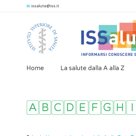
issalute@iss.it
Home
La salute dalla A alla Z