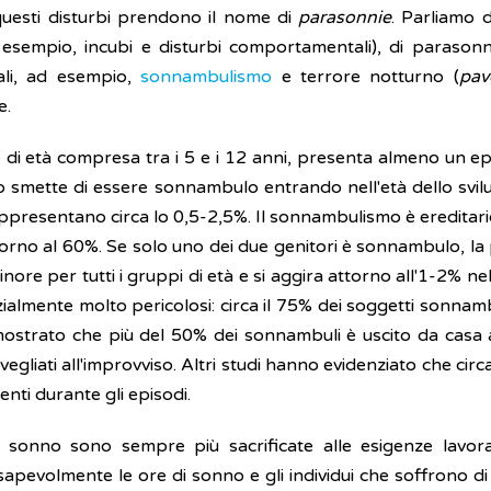
questi disturbi prendono il nome di
parasonnie
. Parliamo 
empio, incubi e disturbi comportamentali), di parasonnie
uali, ad esempio,
sonnambulismo
e terrore notturno (
pav
e.
le di età compresa tra i 5 e i 12 anni, presenta almeno un 
ino smette di essere sonnambulo entrando nell'età dello svi
presentano circa lo 0,5-2,5%. Il sonnambulismo è ereditario
 intorno al 60%. Se solo uno dei due genitori è sonnambulo, la 
re per tutti i gruppi di età e si aggira attorno all'1-2% nel
lmente molto pericolosi: circa il 75% dei soggetti sonnambu
mostrato che più del 50% dei sonnambuli è uscito da casa 
vegliati all'improvviso. Altri studi hanno evidenziato che circ
ti durante gli episodi.
sonno sono sempre più sacrificate alle esigenze lavorati
apevolmente le ore di sonno e gli individui che soffrono d