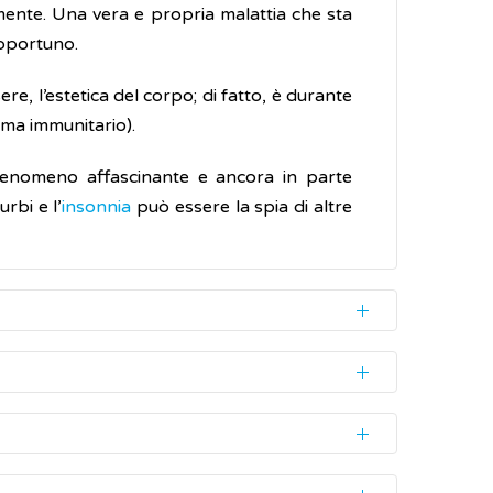
mente. Una vera e propria malattia che sta
opportuno.
e, l’estetica del corpo; di fatto, è durante
tema immunitario).
n fenomeno affascinante e ancora in parte
rbi e l’
insonnia
può essere la spia di altre
esenta nella prima fase del sonno, quella
za però averne coscienza, continuando a
lare, camminare, accendere la tv, vestirsi,
s) sono disturbi causati dall'attivazione
 una media di circa 6 minuti per episodio,
me sono caratterizzate da risvegli parziali
riosi in assoluto, in alcuni casi ereditario,
 esserci un coinvolgimento dei meccanismi
offre e che per prima si rivolge al medico. A