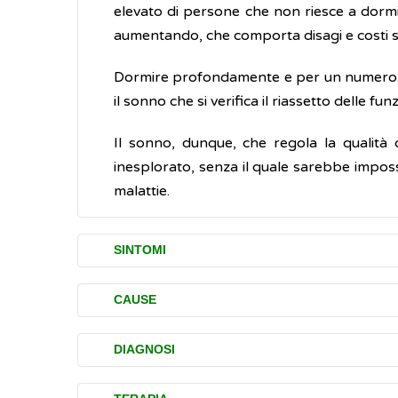
elevato di persone che non riesce a dormi
aumentando, che comporta disagi e costi s
Dormire profondamente e per un numero suffi
il sonno che si verifica il riassetto delle f
Il sonno, dunque, che regola la qualità 
inesplorato, senza il quale sarebbe impossi
malattie.
SINTOMI
Il
sonnambulismo
è un particolare distur
CAUSE
definita
non REM
. Chi ne soffre compie
dormire e non ricordando nulla di quello c
Come già rilevato in precedenza sia i
DIAGNOSI
uscire di casa. Gli attacchi di sonnambul
generalizzata del sistema nervoso (arousal
anche se sono stati riportati episodi di dura
durante i quali si ha un’attivazione di 
Per lo studio dei disturbi del sonno, in gen