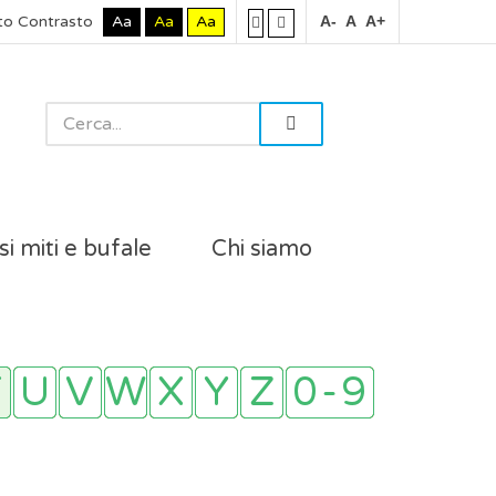
to Contrasto
Aa
Aa
Aa
A-
A
A+
si miti e bufale
Chi siamo