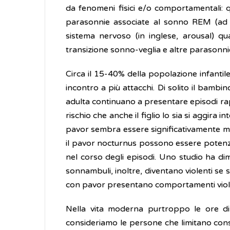
da fenomeni fisici e/o comportamentali: 
parasonnie associate al sonno REM (ad es
sistema nervoso (in inglese, arousal) q
transizione sonno-veglia e altre parasonni
Circa il 15-40% della popolazione infanti
incontro a più attacchi. Di solito il bamb
adulta continuano a presentare episodi rap
rischio che anche il figlio lo sia si aggira
pavor sembra essere significativamente mino
il pavor nocturnus possono essere potenzia
nel corso degli episodi. Uno studio ha di
sonnambuli, inoltre, diventano violenti se s
con pavor presentano comportamenti violen
Nella vita moderna purtroppo le ore di 
consideriamo le persone che limitano cons