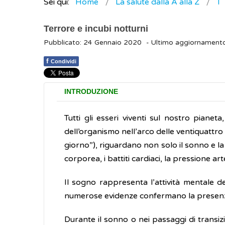
Sei qui:
Home
La salute dalla A alla Z
T
Terrore e incubi notturni
Pubblicato: 24 Gennaio 2020
- Ultimo aggiornamento
f
Condividi
INTRODUZIONE
Tutti gli esseri viventi sul nostro pianet
dell’organismo nell’arco delle ventiquattro o
giorno”), riguardano non solo il sonno e la
corporea, i battiti cardiaci, la pressione ar
Il sogno rappresenta l’attività mentale
numerose evidenze confermano la presenza di
Durante il sonno o nei passaggi di transizi