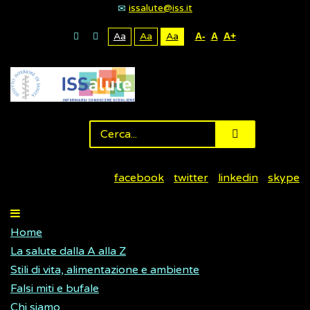
issalute@iss.it
Aa
Aa
Aa
A-
A
A+
facebook
twitter
linkedin
skype
Home
La salute dalla A alla Z
Stili di vita, alimentazione e ambiente
Falsi miti e bufale
Chi siamo