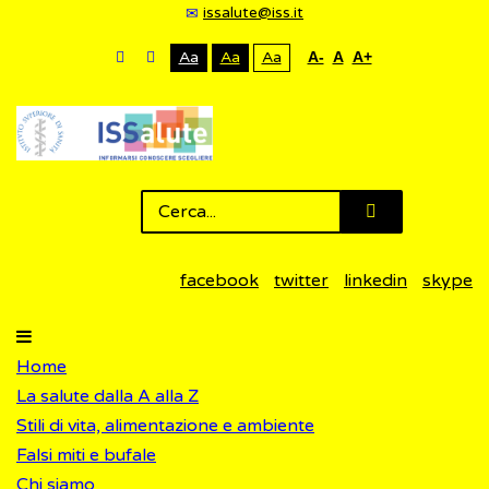
issalute@iss.it
Aa
Aa
Aa
A-
A
A+
facebook
twitter
linkedin
skype
Home
La salute dalla A alla Z
Stili di vita, alimentazione e ambiente
Falsi miti e bufale
Chi siamo