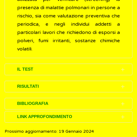
presenza di malattie polmonari in persone a
rischio, sia come valutazione preventiva che
periodica, e negli individui addetti a
particolari lavori che richiedono di esporsi a
polveri, fumi irritanti, sostanze chimiche
volatili.
IL TEST
La spirometria è un esame (test) semplice e
RISULTATI
veloce da eseguire che permette di misurare
la quantità di aria viene inspirata ed espirata
La spirometria misura la quantità di aria
BIBLIOGRAFIA
(cioè si fa una bel respiro e poi si espelle
inspirata in un secondo e il volume totale di
LINK APPROFONDIMENTO
bene l'aria). La buona riuscita dell’esame
aria espirata in un'unica volta.
NHS.
Spirometry
(Inglese)
richiede la collaborazione attiva e il massimo
Lo spirometro, quindi, rileva:
Prossimo aggiornamento: 19 Gennaio 2024
European Lung Foundation
(Inglese)
Mayo Clinic.
Spirometry
(Inglese)
impegno da parte della persona che vi si