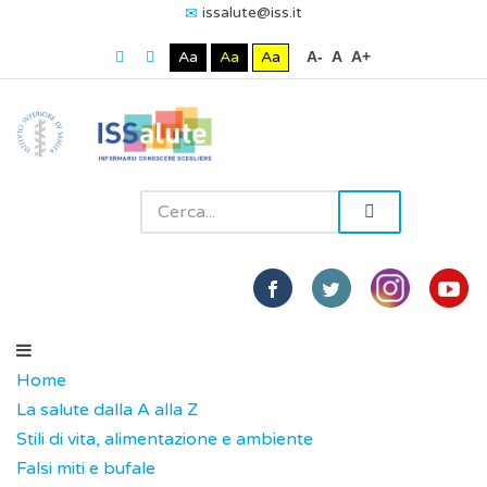
issalute@iss.it
Aa
Aa
Aa
A-
A
A+
Home
La salute dalla A alla Z
Stili di vita, alimentazione e ambiente
Falsi miti e bufale