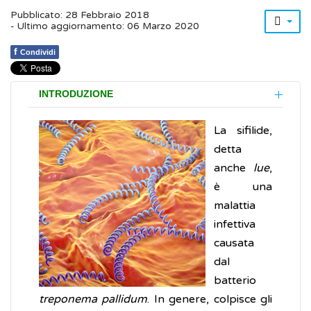
Pubblicato: 28 Febbraio 2018
- Ultimo aggiornamento: 06 Marzo 2020
f
Condividi
INTRODUZIONE
La sifilide,
detta
anche
lue
,
è una
malattia
infettiva
causata
dal
batterio
treponema pallidum
. In genere, colpisce gli