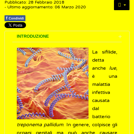
Pubblicato: 28 Febbraio 2018
- Ultimo aggiornamento: 06 Marzo 2020
f
Condividi
INTRODUZIONE
La sifilide,
detta
anche
lue
,
è una
malattia
infettiva
causata
dal
batterio
treponema pallidum
. In genere, colpisce gli
organi genitali ma può anche causare