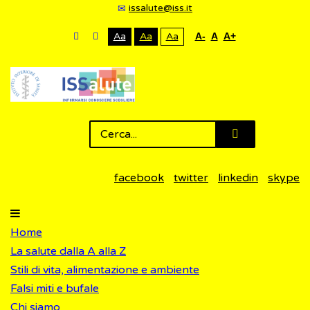
issalute@iss.it
Aa
Aa
Aa
A-
A
A+
facebook
twitter
linkedin
skype
Home
La salute dalla A alla Z
Stili di vita, alimentazione e ambiente
Falsi miti e bufale
Chi siamo