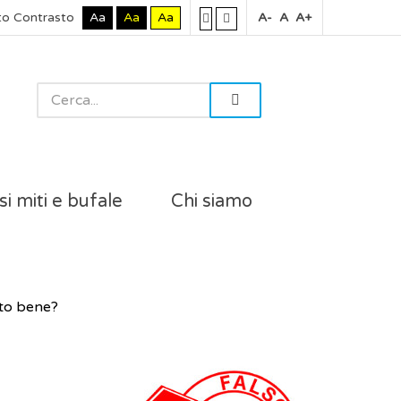
to Contrasto
Aa
Aa
Aa
A-
A
A+
si miti e bufale
Chi siamo
nto bene?