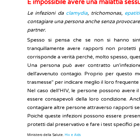
È impossibile avere una malattia ses
Le infezioni da
clamydia
, trichomonas,
epatit
contagiare una persona anche senza provocare a
partner.
Spesso si pensa che se non si hanno sint
tranquillamente avere rapporti non protetti 
corrisponde a verità perché, molto spesso, quest
Una persona può aver contratto un’infezione 
dell'avvenuto contagio. Proprio per questo mo
trasmesse" per indicare meglio il loro frequente
Nel caso dell’HIV, le persone possono avere i
essere consapevoli della loro condizione. Anc
contagiare altre persone attraverso rapporti ses
Poiché queste infezioni possono essere present
protetti dal preservativo e fare i test specifici 
Ministero della Salute.
Hiv e Aids