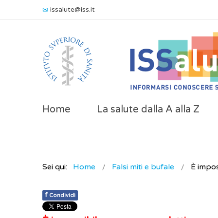
issalute@iss.it
Home
La salute dalla A alla Z
Sei qui:
Home
Falsi miti e bufale
È impos
f
Condividi