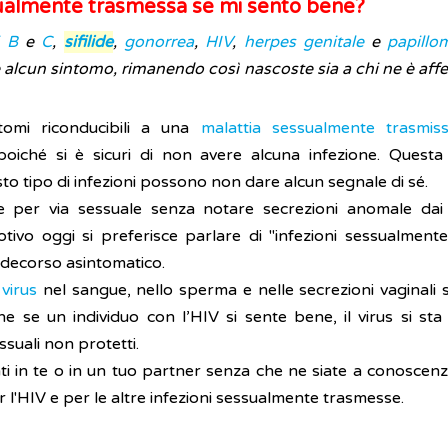
sualmente trasmessa se mi sento bene?
i B
e
C
,
sifilide
,
gonorrea
,
HIV
,
herpes genitale
e
papillo
lcun sintomo, rimanendo così nascoste sia a chi ne è affet
omi riconducibili a una
malattia sessualmente trasmissi
poiché si è sicuri di non avere alcuna infezione. Quest
o tipo di infezioni possono non dare alcun segnale di sé.
per via sessuale senza notare secrezioni anomale dai gen
tivo oggi si preferisce parlare di "infezioni sessualment
 decorso asintomatico.
l
virus
nel sangue, nello sperma e nelle secrezioni vaginali
he se un individuo con l’HIV si sente bene, il virus si 
suali non protetti.
i in te o in un tuo partner senza che ne siate a conoscen
per l'HIV e per le altre infezioni sessualmente trasmesse.