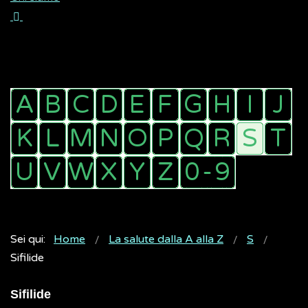
Sei qui:
Home
La salute dalla A alla Z
S
Sifilide
Sifilide