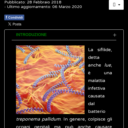
Pubblicato: 28 Febbraio 2018
- Ultimo aggiornamento: 06 Marzo 2020
f
Condividi
INTRODUZIONE
La sifilide,
detta
anche
lue
,
è una
malattia
infettiva
causata
dal
batterio
treponema pallidum
. In genere, colpisce gli
organi genitali ma può anche causare