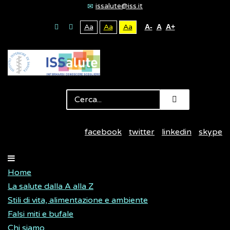
issalute@iss.it
Aa
Aa
Aa
A-
A
A+
facebook
twitter
linkedin
skype
Home
La salute dalla A alla Z
Stili di vita, alimentazione e ambiente
Falsi miti e bufale
Chi siamo