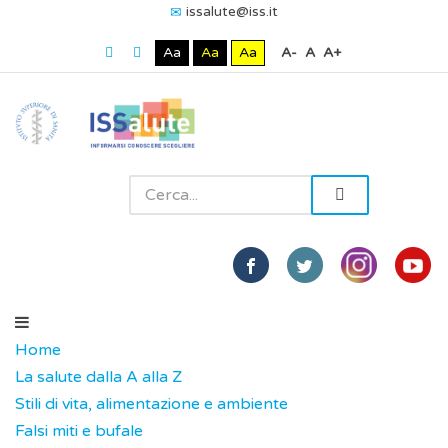
issalute@iss.it
Aa
Aa
Aa
A-
A
A+
Home
La salute dalla A alla Z
Stili di vita, alimentazione e ambiente
Falsi miti e bufale