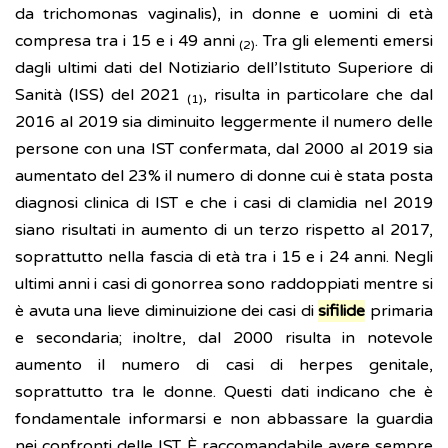
da trichomonas vaginalis), in donne e uomini di età
compresa tra i 15 e i 49 anni
. Tra gli elementi emersi
(2)
dagli ultimi dati del Notiziario dell’Istituto Superiore di
Sanità (ISS) del 2021
, risulta in particolare che dal
(1)
2016 al 2019 sia diminuito leggermente il numero delle
persone con una IST confermata, dal 2000 al 2019 sia
aumentato del 23% il numero di donne cui è stata posta
diagnosi clinica di IST e che i casi di clamidia nel 2019
siano risultati in aumento di un terzo rispetto al 2017,
soprattutto nella fascia di età tra i 15 e i 24 anni. Negli
ultimi anni i casi di gonorrea sono raddoppiati mentre si
è avuta una lieve diminuizione dei casi di
sifilide
primaria
e secondaria; inoltre, dal 2000 risulta in notevole
aumento il numero di casi di herpes genitale,
soprattutto tra le donne. Questi dati indicano che è
fondamentale informarsi e non abbassare la guardia
nei confronti delle IST. È raccomandabile avere sempre