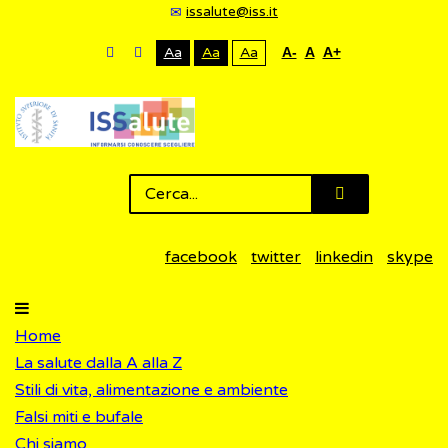
issalute@iss.it
Aa
Aa
Aa
A-
A
A+
facebook
twitter
linkedin
skype
Home
La salute dalla A alla Z
Stili di vita, alimentazione e ambiente
Falsi miti e bufale
Chi siamo