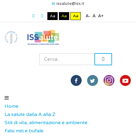
issalute@iss.it
Aa
Aa
Aa
A-
A
A+
Home
La salute dalla A alla Z
Stili di vita, alimentazione e ambiente
Falsi miti e bufale