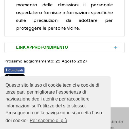
momento delle dimissioni il personale
ospedaliero fornisce informazioni specifiche
sulle precauzioni da adottare per
proteggere le persone vicine.
LINK APPROFONDIMENTO
Prossimo aggiornamento: 29 Agosto 2027
MedinePlus.
Radiation therapy
(Inglese)
f
Condividi
Associazione Italiana Malati di Cancro,
parenti e amici (AIMaC).
La radioterapia
Questo sito fa uso di cookie tecnici e cookie di
1
1
1
1
1
Rating 2.60 (10 Votes)
terze parti per migliorare l’esperienza di
Associazione Italiana per la Ricerca sul
navigazione degli utenti e per raccogliere
Cancro (AIRC).
Radioterapia
informazioni sull’utilizzo del sito stesso.
Proseguendo nella navigazione si accetta l’uso
International Atomic Energy Agency (IAEA).
dei cookie.
Per saperne di più
© 2018
ISSalute - Sito sviluppato e gestito dall’Istituto
Cancer treatement: Radiotherapy
(Inglese)
Superiore di Sanità (ISS) -
Disclaimer
-
Cookie