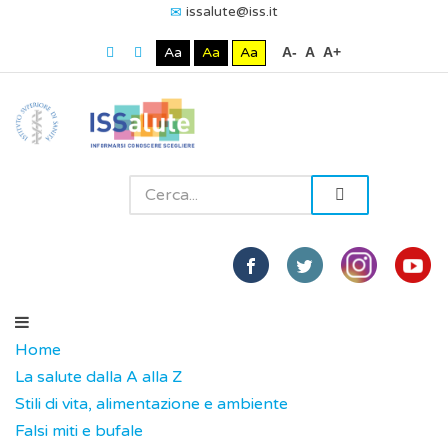
issalute@iss.it
Aa
Aa
Aa
A-
A
A+
Home
La salute dalla A alla Z
Stili di vita, alimentazione e ambiente
Falsi miti e bufale