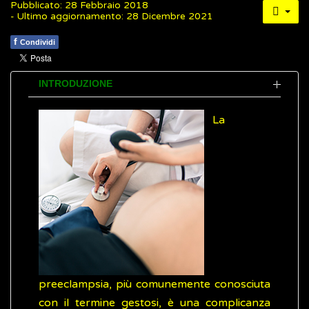
Pubblicato: 28 Febbraio 2018
- Ultimo aggiornamento: 28 Dicembre 2021
f
Condividi
INTRODUZIONE
La
preeclampsia, più comunemente conosciuta
con il termine gestosi, è una complicanza