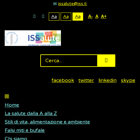
issalute@iss.it
Aa
Aa
Aa
A-
A
A+
facebook
twitter
linkedin
skype
Home
La salute dalla A alla Z
Stili di vita, alimentazione e ambiente
Falsi miti e bufale
Chi siamo