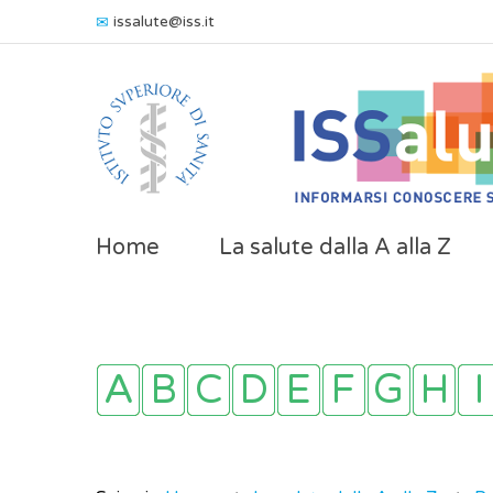
issalute@iss.it
Home
La salute dalla A alla Z