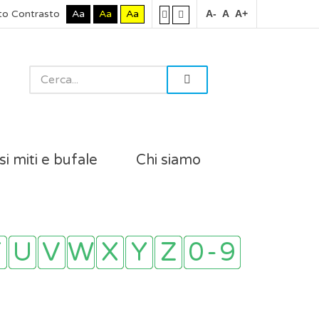
to Contrasto
Aa
Aa
Aa
A-
A
A+
si miti e bufale
Chi siamo