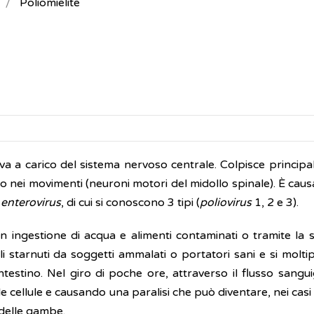
Poliomielite
tiva a carico del sistema nervoso centrale. Colpisce princip
no nei movimenti (neuroni motori del midollo spinale). È cau
e
enterovirus
, di cui si conoscono 3 tipi (
poliovirus
1, 2 e 3).
on ingestione di acqua e alimenti contaminati o tramite la s
i starnuti da soggetti ammalati o portatori sani e si moltip
ntestino. Nel giro di poche ore, attraverso il flusso sangu
 cellule e causando una paralisi che può diventare, nei casi 
i delle gambe.