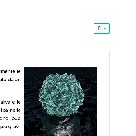
almente le
sata da un
aliva e le
lica nella
igno, può
più gravi,