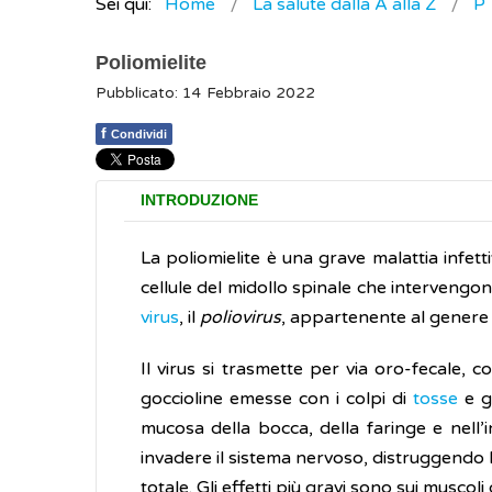
Sei qui:
Home
La salute dalla A alla Z
P
Poliomielite
Pubblicato: 14 Febbraio 2022
f
Condividi
INTRODUZIONE
La poliomielite è una grave malattia infet
cellule del midollo spinale che intervengo
virus
, il
poliovirus
, appartenente al gener
Il virus si trasmette per via oro-fecale, c
goccioline emesse con i colpi di
tosse
e gl
mucosa della bocca, della faringe e nell’i
invadere il sistema nervoso, distruggendo le
totale. Gli effetti più gravi sono sui muscol