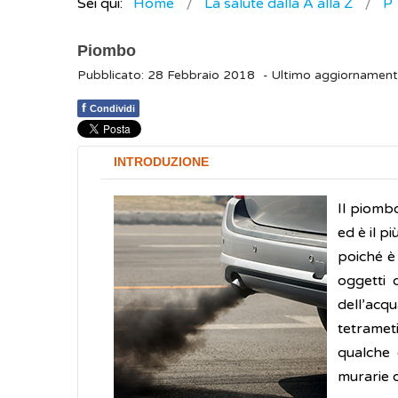
Sei qui:
Home
La salute dalla A alla Z
P
Piombo
Pubblicato: 28 Febbraio 2018
- Ultimo aggiornamen
f
Condividi
INTRODUZIONE
Il piombo
ed è il p
poiché è 
oggetti 
dell’acq
tetrameti
qualche 
murarie o