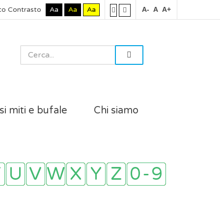
to Contrasto
Aa
Aa
Aa
A-
A
A+
si miti e bufale
Chi siamo