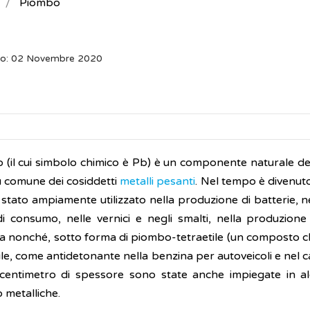
Piombo
to: 02 Novembre 2020
 (il cui simbolo chimico è Pb) è un componente naturale dell
iù comune dei cosiddetti
metalli pesanti
. Nel tempo è divenu
stato ampiamente utilizzato nella produzione di batterie, ne
di consumo, nelle vernici e negli smalti, nella produzione 
ua nonché, sotto forma di piombo-tetraetile (un composto ch
le, come antidetonante nella benzina per autoveicoli e nel c
centimetro di spessore sono state anche impiegate in al
 metalliche.