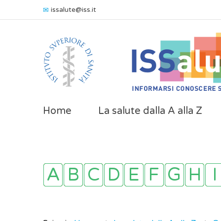
issalute@iss.it
Home
La salute dalla A alla Z