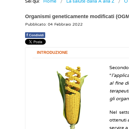
Sei qui:
Home
La salute dalla A alla Z
O
Organismi geneticamente modificati (OGM
Pubblicato: 04 Febbraio 2022
f
Condividi
INTRODUZIONE
Secondo 
“
l’applic
al fine d
terapeuti
gli orga
Nel sett
ottenuti 
servire a