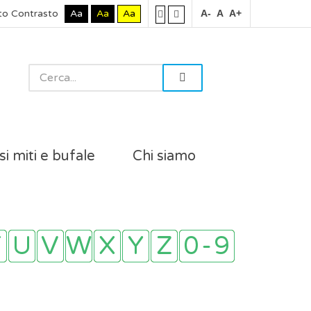
to Contrasto
Aa
Aa
Aa
A-
A
A+
si miti e bufale
Chi siamo