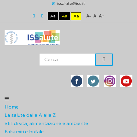
issalute@iss.it
Aa
Aa
Aa
A-
A
A+
Home
La salute dalla A alla Z
Stili di vita, alimentazione e ambiente
Falsi miti e bufale