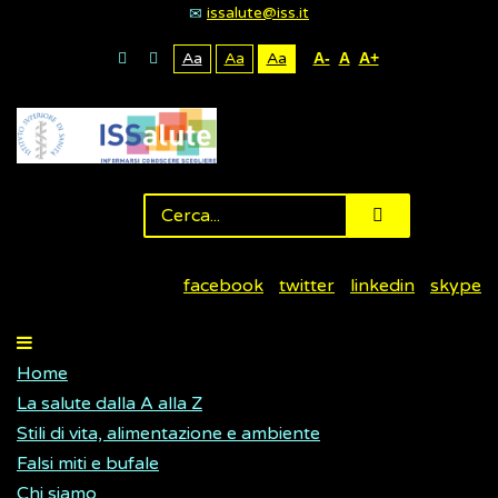
issalute@iss.it
Aa
Aa
Aa
A-
A
A+
facebook
twitter
linkedin
skype
Home
La salute dalla A alla Z
Stili di vita, alimentazione e ambiente
Falsi miti e bufale
Chi siamo