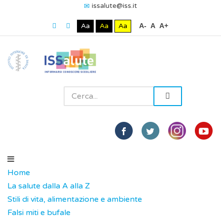
issalute@iss.it
Aa
Aa
Aa
A-
A
A+
Home
La salute dalla A alla Z
Stili di vita, alimentazione e ambiente
Falsi miti e bufale