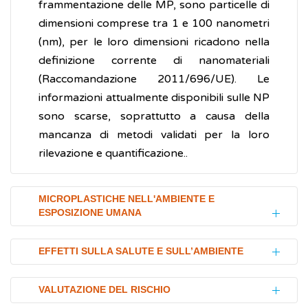
frammentazione delle MP, sono particelle di
dimensioni comprese tra 1 e 100 nanometri
(nm), per le loro dimensioni ricadono nella
definizione corrente di nanomateriali
(Raccomandazione 2011/696/UE). Le
informazioni attualmente disponibili sulle NP
sono scarse, soprattutto a causa della
mancanza di metodi validati per la loro
rilevazione e quantificazione..
MICROPLASTICHE NELL'AMBIENTE E
ESPOSIZIONE UMANA
L’attenzione della popolazione e della
EFFETTI SULLA SALUTE E SULL’AMBIENTE
comunità scientifica sulle microplastiche
(MP) è stata generata dall’enorme aumento
Esistono ancora poche informazioni
VALUTAZIONE DEL RISCHIO
dei rifiuti plastici nei mari, divenuti
sull’impatto delle microplastiche (MP) sulla