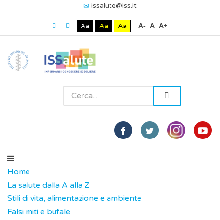
issalute@iss.it
Aa
Aa
Aa
A-
A
A+
Home
La salute dalla A alla Z
Stili di vita, alimentazione e ambiente
Falsi miti e bufale