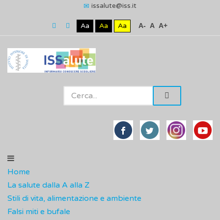
issalute@iss.it
Aa
Aa
Aa
A-
A
A+
Home
La salute dalla A alla Z
Stili di vita, alimentazione e ambiente
Falsi miti e bufale