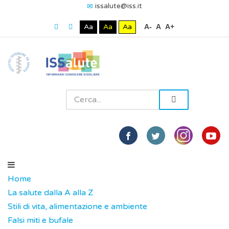
issalute@iss.it
Aa
Aa
Aa
A-
A
A+
Home
La salute dalla A alla Z
Stili di vita, alimentazione e ambiente
Falsi miti e bufale