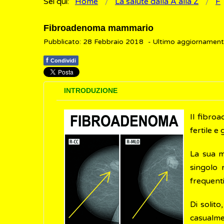
Sei qui:
Home
La salute dalla A alla Z
F
Fibroadenoma mammario
Pubblicato: 28 Febbraio 2018
- Ultimo aggiornamen
f
Condividi
INTRODUZIONE
Il fibr
fertile e 
La sua m
singolo 
frequenti
Di solit
casualme