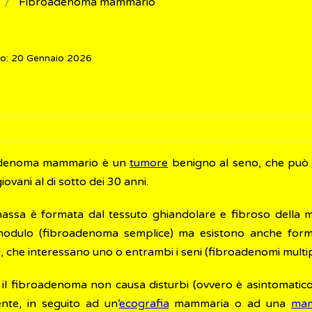
Fibroadenoma mammario
to: 20 Gennaio 2026
oadenoma mammario è un
tumore
benigno al seno, che può s
giovani al di sotto dei 30 anni.
assa è formata dal tessuto ghiandolare e fibroso della
nodulo (fibroadenoma semplice) ma esistono anche forme
, che interessano uno o entrambi i seni (fibroadenomi multipl
o, il fibroadenoma non causa disturbi (ovvero è asintomatic
nte, in seguito ad un’
ecografia
mammaria o ad una
mam