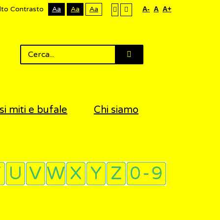
lto Contrasto
Aa
Aa
Aa
A-
A
A+
si miti e bufale
Chi siamo