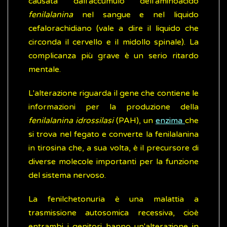
causata dall'accumulo dell'aminoacido
fenilalanina
nel sangue e nel liquido
cefalorachidiano (vale a dire il liquido che
circonda il cervello e il midollo spinale). La
complicanza più grave è un serio ritardo
mentale.
L'alterazione riguarda il gene che contiene le
informazioni per la produzione della
fenilalanina idrossilasi
(PAH), un
enzima
che
si trova nel fegato e converte la fenilalanina
in tirosina che, a sua volta, è il precursore di
diverse molecole importanti per la funzione
del sistema nervoso.
La fenilchetonuria è una malattia a
trasmissione autosomica recessiva, cioè
entrambi i genitori hanno un'alterazione in