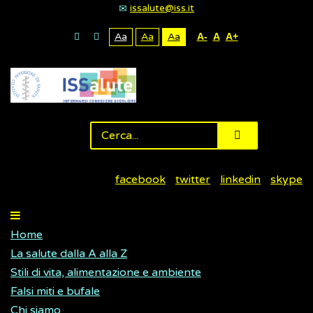
issalute@iss.it
Aa
Aa
Aa
A-
A
A+
facebook
twitter
linkedin
skype
Home
La salute dalla A alla Z
Stili di vita, alimentazione e ambiente
Falsi miti e bufale
Chi siamo