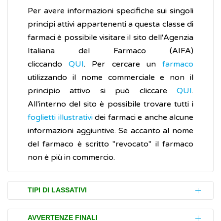
Per avere informazioni specifiche sui singoli
principi attivi appartenenti a questa classe di
farmaci è possibile visitare il sito dell'Agenzia
Italiana del Farmaco (AIFA)
cliccando
QUI
. Per cercare un
farmaco
utilizzando il nome commerciale e non il
principio attivo si può cliccare
QUI
.
All'interno del sito è possibile trovare tutti i
foglietti illustrativi
dei farmaci e anche alcune
informazioni aggiuntive. Se accanto al nome
del farmaco è scritto "revocato" il farmaco
non è più in commercio.
TIPI DI LASSATIVI
I lassativi non sono tutti uguali e vengono
AVVERTENZE FINALI