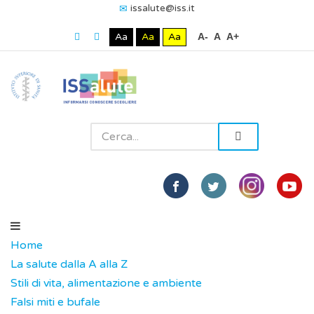
issalute@iss.it
Aa
Aa
Aa
A-
A
A+
Home
La salute dalla A alla Z
Stili di vita, alimentazione e ambiente
Falsi miti e bufale