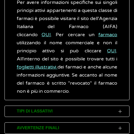
Per avere informazioni specifiche sui singoli
principi attivi appartenenti a questa classe di
farmaci è possibile visitare il sito dell'Agenzia
Italiana del Farmaco (AIFA)
cliccando
QUI
. Per cercare un
farmaco
utilizzando il nome commerciale e non il
principio attivo si può cliccare
QUI
.
All'interno del sito è possibile trovare tutti i
foglietti illustrativi
dei farmaci e anche alcune
informazioni aggiuntive. Se accanto al nome
del farmaco è scritto "revocato" il farmaco
non è più in commercio.
TIPI DI LASSATIVI
I lassativi non sono tutti uguali e vengono
AVVERTENZE FINALI