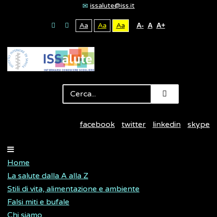
issalute@iss.it
Aa
Aa
Aa
A-
A
A+
facebook
twitter
linkedin
skype
Home
La salute dalla A alla Z
Stili di vita, alimentazione e ambiente
Falsi miti e bufale
Chi siamo