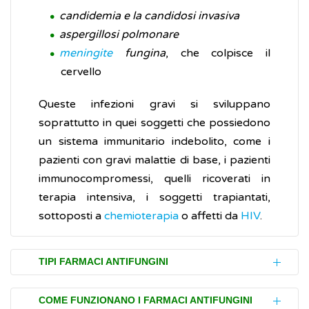
candidemia e la candidosi invasiva
aspergillosi polmonare
meningite
fungina
, che colpisce il
cervello
Queste infezioni gravi si sviluppano
soprattutto in quei soggetti che possiedono
un sistema immunitario indebolito, come i
pazienti con gravi malattie di base, i pazienti
immunocompromessi, quelli ricoverati in
terapia intensiva, i soggetti trapiantati,
sottoposti a
chemioterapia
o affetti da
HIV
.
TIPI FARMACI ANTIFUNGINI
I farmaci antifungini sono disponibili come:
COME FUNZIONANO I FARMACI ANTIFUNGINI