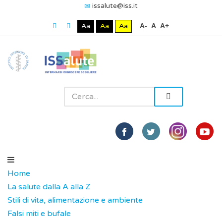
issalute@iss.it
Aa
Aa
Aa
A-
A
A+
Home
La salute dalla A alla Z
Stili di vita, alimentazione e ambiente
Falsi miti e bufale