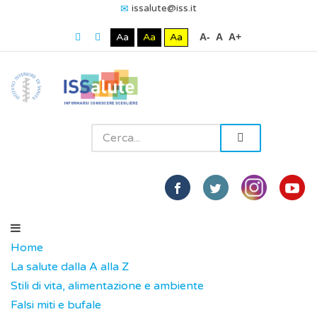
issalute@iss.it
Aa
Aa
Aa
A-
A
A+
Home
La salute dalla A alla Z
Stili di vita, alimentazione e ambiente
Falsi miti e bufale