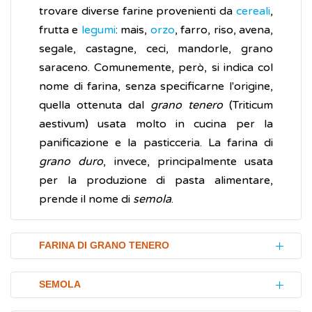
trovare diverse farine provenienti da
cereali
,
frutta e
legumi
: mais,
orzo
, farro, riso, avena,
segale, castagne, ceci, mandorle, grano
saraceno. Comunemente, però, si indica col
nome di farina, senza specificarne l'origine,
quella ottenuta dal
grano tenero
(Triticum
aestivum) usata molto in cucina per la
panificazione e la pasticceria. La farina di
grano duro
, invece, principalmente usata
per la produzione di pasta alimentare,
prende il nome di
semola
.
FARINA DI GRANO TENERO
Fatte le dovute eccezioni la
farina di grano
SEMOLA
tenero
è la più adatta per la panificazione,