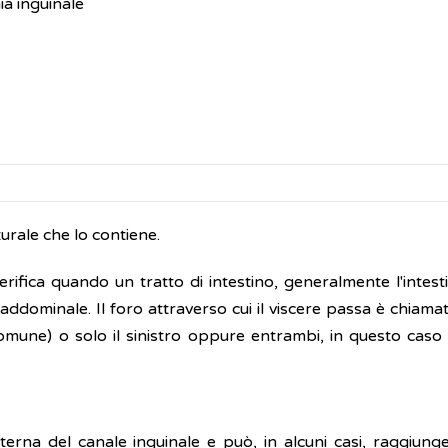
ia inguinale
aturale che lo contiene.
verifica quando un tratto di intestino, generalmente l'intes
ddominale. Il foro attraverso cui il viscere passa è chiam
comune) o solo il sinistro oppure entrambi, in questo caso 
interna del canale inguinale e può, in alcuni casi, raggiun