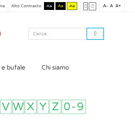
rna
Alto Contrasto
Aa
Aa
Aa
A-
A
A+
i e bufale
Chi siamo