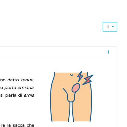
tino detto
tenue
,
ato
porta erniaria
.
si parla di
ernia
gere la sacca che