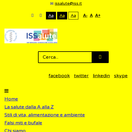
issalute@iss.it
Aa
Aa
Aa
A-
A
A+
facebook
twitter
linkedin
skype
Home
La salute dalla A alla Z
Stili di vita, alimentazione e ambiente
Falsi miti e bufale
Chi siamo