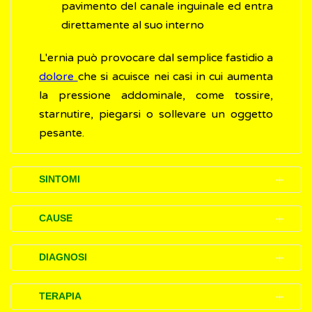
pavimento del canale inguinale ed entra
direttamente al suo interno
L'ernia può provocare dal semplice fastidio a
dolore
che si acuisce nei casi in cui aumenta
la pressione addominale, come tossire,
starnutire, piegarsi o sollevare un oggetto
pesante.
SINTOMI
In alcuni casi, l'ernia inguinale si presenta
CAUSE
soltanto come un rigonfiamento di
dimensioni variabili che compare nella
L'ernia inguinale può essere presente sin
DIAGNOSI
regione inguinale. Di norma, si riduce fino a
dalla nascita, quando il
dotto peritoneo-
scomparire sdraiandosi con la pancia in su
vaginale
non si chiude correttamente, o
Generalmente l'accertamento (diagnosi)
TERAPIA
(posizione supina). Con il tempo, però, il
svilupparsi più tardi a causa di una serie di