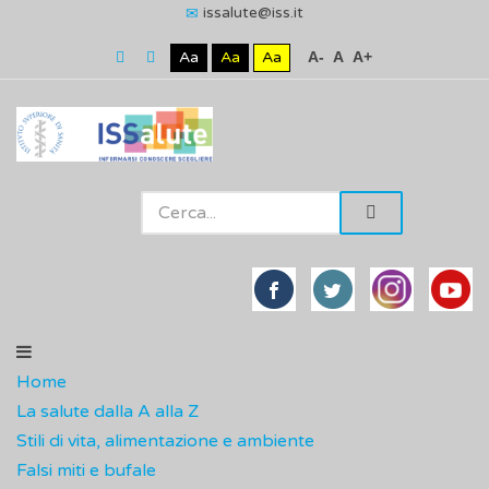
issalute@iss.it
Aa
Aa
Aa
A-
A
A+
Home
La salute dalla A alla Z
Stili di vita, alimentazione e ambiente
Falsi miti e bufale