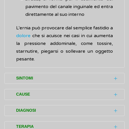
pavimento del canale inguinale ed entra
direttamente al suo interno
L'ernia può provocare dal semplice fastidio a
dolore
che si acuisce nei casi in cui aumenta
la pressione addominale, come tossire,
starnutire, piegarsi o sollevare un oggetto
pesante.
SINTOMI
In alcuni casi, l'ernia inguinale si presenta
CAUSE
soltanto come un rigonfiamento di
dimensioni variabili che compare nella
L'ernia inguinale può essere presente sin
DIAGNOSI
regione inguinale. Di norma, si riduce fino a
dalla nascita, quando il
dotto peritoneo-
scomparire sdraiandosi con la pancia in su
vaginale
non si chiude correttamente, o
Generalmente l'accertamento (diagnosi)
TERAPIA