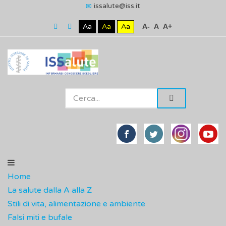
issalute@iss.it
Aa
Aa
Aa
A-
A
A+
Home
La salute dalla A alla Z
Stili di vita, alimentazione e ambiente
Falsi miti e bufale