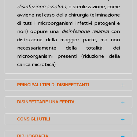
disinfezione assoluta,
o sterilizzazione, come
avviene nel caso della chirurgia (eliminazione
di tutti i microorganismi infettivi patogeni e
non) oppure una
disinfezione relativa
con
distruzione della maggior parte, ma non
necessariamente della totalità, dei
microorganismi presenti (riduzione della
carica microbica).
PRINCIPALI TIPI DI DISINFETTANTI
I principali tipi di disinfettanti sono:
DISINFETTARE UNA FERITA
alcol etilico
, disinfettante molto comune
Nel caso di piccole ferite superficiali, che
per la facile reperibilità sul mercato e il
CONSIGLI UTILI
possono essere disinfettate senza ricorrere
relativo basso costo. In commercio si
all'intervento di un medico, è importante
Per permettere che una soluzione
trova in concentrazioni variabili tra il 60
BIBLIOGRAFIA