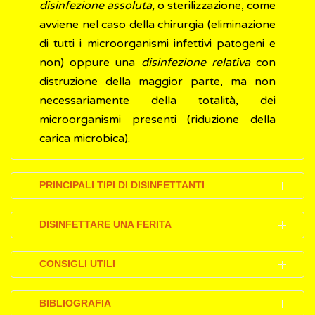
disinfezione assoluta,
o sterilizzazione, come
avviene nel caso della chirurgia (eliminazione
di tutti i microorganismi infettivi patogeni e
non) oppure una
disinfezione relativa
con
distruzione della maggior parte, ma non
necessariamente della totalità, dei
microorganismi presenti (riduzione della
carica microbica).
PRINCIPALI TIPI DI DISINFETTANTI
I principali tipi di disinfettanti sono:
DISINFETTARE UNA FERITA
alcol etilico
, disinfettante molto comune
Nel caso di piccole ferite superficiali, che
per la facile reperibilità sul mercato e il
CONSIGLI UTILI
possono essere disinfettate senza ricorrere
relativo basso costo. In commercio si
all'intervento di un medico, è importante
Per permettere che una soluzione
trova in concentrazioni variabili tra il 60
BIBLIOGRAFIA