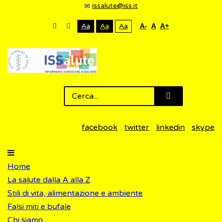
issalute@iss.it
Aa
Aa
Aa
A-
A
A+
facebook
twitter
linkedin
skype
Home
La salute dalla A alla Z
Stili di vita, alimentazione e ambiente
Falsi miti e bufale
Chi siamo