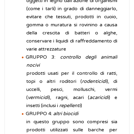
oggetti in legno dall’azione di organismi
(come i tarli) in grado di danneggiarlo,
evitare che tessuti, prodotti in cuoio,
gomma o muratura si rovinino a causa
della crescita di batteri o alghe,
conservare i liquidi di raffreddamento di
varie attrezzature
GRUPPO 3:
controllo degli animali
nocivi
prodotti usati per il controllo di ratti,
topi o altri roditori (
rodenticidi
), di
uccelli, pesci, molluschi, vermi
(
vermicidi
), ragni, acari (
acaricidi
) e
insetti (inclusi i
repellenti
)
GRUPPO 4:
altri biocidi
in questo gruppo sono compresi sia
prodotti utilizzati sulle barche per