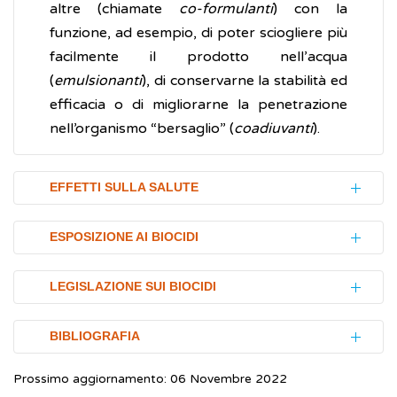
altre (chiamate
co-formulanti
) con la
funzione, ad esempio, di poter sciogliere più
facilmente il prodotto nell’acqua
(
emulsionanti
), di conservarne la stabilità ed
efficacia o di migliorarne la penetrazione
nell’organismo “bersaglio” (
coadiuvanti
).
EFFETTI SULLA SALUTE
L’utilizzo di biocidi ha sicuramente molti
ESPOSIZIONE AI BIOCIDI
aspetti positivi e utili, come la possibilità di
disinfettare efficacemente strumenti medici
L’esposizione ai biocidi può essere di tipo
LEGISLAZIONE SUI BIOCIDI
e superfici nelle sale chirurgiche e negli
professionale, sia per i lavoratori coinvolti
ospedali. Nella vita quotidiana, tali sostanze
nella produzione, trasporto e
I prodotti biocidi possono essere venduti o
BIBLIOGRAFIA
consentono di medicare piccole ferite e, in
immagazzinamento di tali prodotti, sia per gli
utilizzati solo dopo specifica autorizzazione.
generale, di migliorare le condizioni igieniche
operatori che li utilizzano (ad esempio,
Prossimo aggiornamento: 06 Novembre 2022
Regolamento (UE) n.528/2012 del