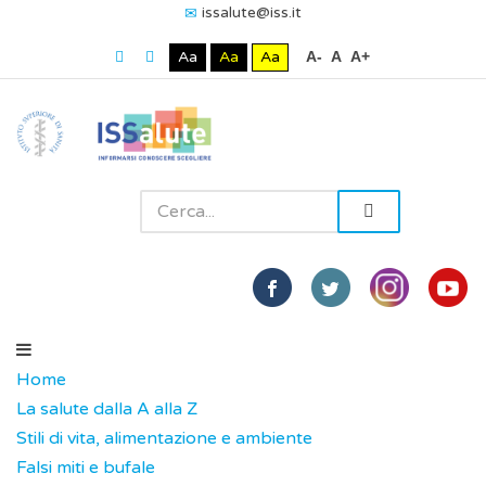
issalute@iss.it
Aa
Aa
Aa
A-
A
A+
Home
La salute dalla A alla Z
Stili di vita, alimentazione e ambiente
Falsi miti e bufale