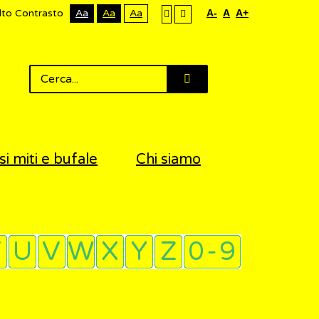
lto Contrasto
Aa
Aa
Aa
A-
A
A+
si miti e bufale
Chi siamo