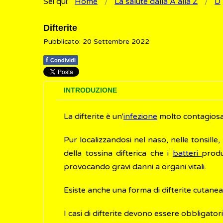
Sei qui:
Home
La salute dalla A alla Z
D
Difterite
Pubblicato: 20 Settembre 2022
f
Condividi
INTRODUZIONE
La difterite è un'
infezione
molto contagiosa
Pur localizzandosi nel naso, nelle tonsille
della tossina difterica che i
batteri
produ
provocando gravi danni a organi vitali.
Esiste anche una forma di difterite cutanea,
I casi di difterite devono essere obbligato