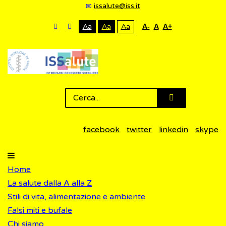
issalute@iss.it
Aa
Aa
Aa
A-
A
A+
facebook
twitter
linkedin
skype
Home
La salute dalla A alla Z
Stili di vita, alimentazione e ambiente
Falsi miti e bufale
Chi siamo