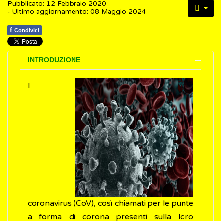
Pubblicato: 12 Febbraio 2020
- Ultimo aggiornamento: 08 Maggio 2024
f
Condividi
INTRODUZIONE
I
coronavirus (CoV), così chiamati per le punte
a forma di corona presenti sulla loro