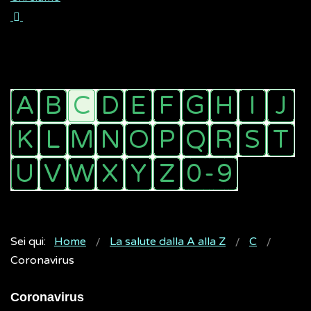
Sei qui:
Home
La salute dalla A alla Z
C
Coronavirus
Coronavirus