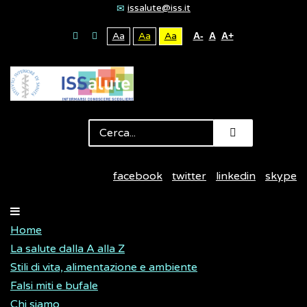
issalute@iss.it
Aa
Aa
Aa
A-
A
A+
facebook
twitter
linkedin
skype
Home
La salute dalla A alla Z
Stili di vita, alimentazione e ambiente
Falsi miti e bufale
Chi siamo