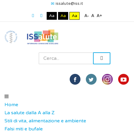
issalute@iss.it
Aa
Aa
Aa
A-
A
A+
Home
La salute dalla A alla Z
Stili di vita, alimentazione e ambiente
Falsi miti e bufale