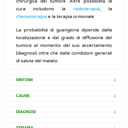
chirurgica del tumore. Altre possibilità di
cura includono la
radioterapia
, la
chemioterapia
e la terapia ormonale.
La probabilità di guarigione dipende dalla
localizzazione e dal grado di diffusione del
tumore al momento del suo accertamento
(diagnosi) oltre che dalle condizioni generali
di salute del malato.
SINTOMI
Timoma e carcinoma del timo possono non
CAUSE
dare alcun disturbo e, quindi, essere
scoperti casualmente nel corso di una
Non è ancora nota la causa del timoma e del
DIAGNOSI
tomografia assiale computerizzata (
TAC
) o di
carcinoma timico.
una
radiografia
del torace eseguite per altre
L’accertamento (diagnosi) del timoma e del
TERAPIA