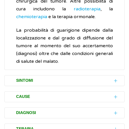
chirurgica del tumore. Altre possibilità di
cura includono la
radioterapia
, la
chemioterapia
e la terapia ormonale.
La probabilità di guarigione dipende dalla
localizzazione e dal grado di diffusione del
tumore al momento del suo accertamento
(diagnosi) oltre che dalle condizioni generali
di salute del malato.
SINTOMI
Timoma e carcinoma del timo possono non
CAUSE
dare alcun disturbo e, quindi, essere
scoperti casualmente nel corso di una
Non è ancora nota la causa del timoma e del
DIAGNOSI
tomografia assiale computerizzata (
TAC
) o di
carcinoma timico.
una
radiografia
del torace eseguite per altre
L’accertamento (diagnosi) del timoma e del
TERAPIA