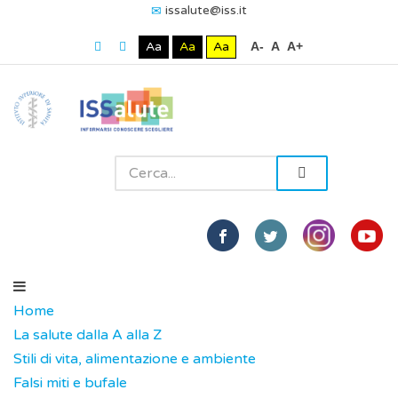
issalute@iss.it
Aa
Aa
Aa
A-
A
A+
Home
La salute dalla A alla Z
Stili di vita, alimentazione e ambiente
Falsi miti e bufale