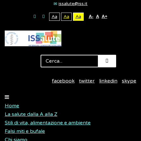
issalute@iss.it
Aa
Aa
Aa
A-
A
A+
facebook
twitter
linkedin
skype
Home
La salute dalla A alla Z
Stili di vita, alimentazione e ambiente
Falsi miti e bufale
Chi siamo