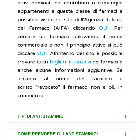
attivi nominati nel contributo o comunque
appartenenti a questa classe di farmaci è
possibile visitare il sito dell'Agenzia Italiana
del Farmaco (AIFA) cliccando
QUI
. Per
cercare un farmaco utilizzando il nome
commerciale e non il principio attivo si può
cliccare
QUI
. All'interno del sito è possibile
trovare tutti i
foglietti illustrativi
dei farmaci e
anche alcune informazioni aggiuntive. Se
accanto al nome del farmaco è
scritto "revocato" il farmaco non è più in
commercio.
TIPI DI ANTISTAMINICI
Ci sono molti tipi di antistaminici. Di solito,
COME PRENDERE GLI ANTISTAMINICI