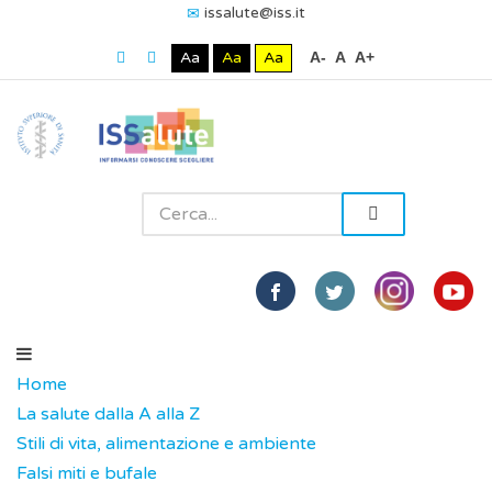
issalute@iss.it
Aa
Aa
Aa
A-
A
A+
Home
La salute dalla A alla Z
Stili di vita, alimentazione e ambiente
Falsi miti e bufale